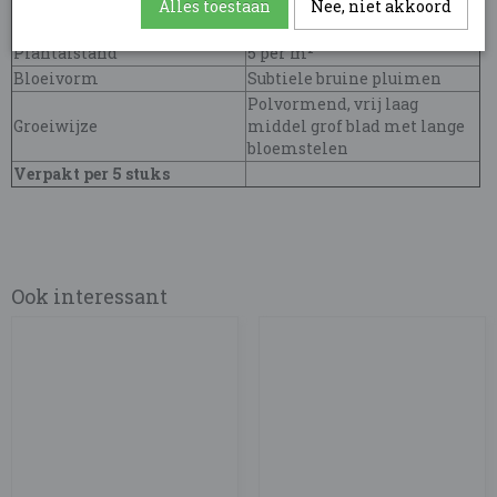
Bloeitijd
Juli - September
Alles toestaan
Nee, niet akkoord
Planthoogte
120 cm
Plantafstand
5 per m²
Bloeivorm
Subtiele bruine pluimen
Polvormend, vrij laag
Groeiwijze
middel grof blad met lange
bloemstelen
Verpakt per 5 stuks
Ook interessant