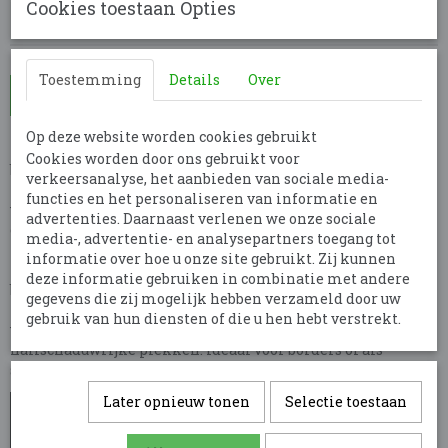
Cookies toestaan Opties
Toestemming
Details
Over
In winkelwagen
Op deze website worden cookies gebruikt
Panicum virgatum Sangria is een sierlijk siergras dat
Cookies worden door ons gebruikt voor
bekendstaat om zijn smalle, rechtopgaande groei en
verkeersanalyse, het aanbieden van sociale media-
prachtige kleuren. Dit vingergras kan ongeveer 120 cm hoog
functies en het personaliseren van informatie en
worden en toont een interessante kleurovergang: het
advertenties. Daarnaast verlenen we onze sociale
onderste deel van het blad blijft groen, terwijl de bovenste
media-, advertentie- en analysepartners toegang tot
helft zich ontwikkelt naar rood en purper in de zomer en
informatie over hoe u onze site gebruikt. Zij kunnen
herfst. Vanaf juli tot september bloeit het met subtiele
deze informatie gebruiken in combinatie met andere
bruine pluimen, die een mooie aanvulling zijn op de
gegevens die zij mogelijk hebben verzameld door uw
kleuren van het blad. Panicum virgatum 'Sangria' is
gebruik van hun diensten of die u hen hebt verstrekt.
winterhard en gedijt goed in zowel zonnige als
halfschaduwrijke plekken. Ideaal voor borders of als
solitair in tuinen.
Later opnieuw tonen
Selectie toestaan
Bladkleur
Groen
Standplaats
Zon & Halfschaduw