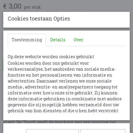
€ 3,00
per stuk
Minimum aantal is 5 voor
€ 15,00
(inclusief btw 21%)
Cookies toestaan Opties
✓
Op voorraad
- Levertijd 7 dagen
Aantal
Toestemming
Details
Over
Op deze website worden cookies gebruikt
Cookies worden door ons gebruikt voor
In winkelwagen
verkeersanalyse, het aanbieden van sociale media-
functies en het personaliseren van informatie en
Molinia caerulea Torch, ook wel bekend als pijpestrootje, is
advertenties. Daarnaast verlenen we onze sociale
een elegant siergras dat ideaal is voor diverse tuinsettings.
media-, advertentie- en analysepartners toegang tot
Deze variëteit staat bekend om zijn rechtopstaande
informatie over hoe u onze site gebruikt. Zij kunnen
stengels en opvallende, donkerbruine bloeiaren, die in de
deze informatie gebruiken in combinatie met andere
zomer een prachtig accent aan uw tuin geven. Dit gras groeit
gegevens die zij mogelijk hebben verzameld door uw
tot een hoogte van ongeveer 240 cm, waardoor het een
gebruik van hun diensten of die u hen hebt verstrekt.
indrukwekkende aanvulling is voor borders en als solitaire
plant. De 'Torch' geeft de voorkeur aan een zonnige tot
halfschaduwrijke locatie met goed doorlatende, vochtige