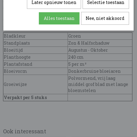
grond. Het heeft een natuurlijk, luchtig uiterlijk dat goed
Later opnieuw tonen
Selectie toestaan
samengaat met andere vaste planten en siergrassen. Deze
plant is niet alleen esthetisch aantrekkelijk, maar ook
Alles toestaan
Nee, niet akkoord
onderhoudsarm, waardoor hij perfect is voor zowel ervaren
als beginnende tuiniers.
Bladkleur
Groen
Standplaats
Zon & Halfschaduw
Bloeitijd
Augustus - Oktober
Planthoogte
240 cm
Plantafstand
5 per m²
Bloeivorm
Donkerbruine bloeiaren
Polvormend, vrij laag
Groeiwijze
middel grof blad met lange
bloemstelen
Verpakt per 5 stuks
Ook interessant