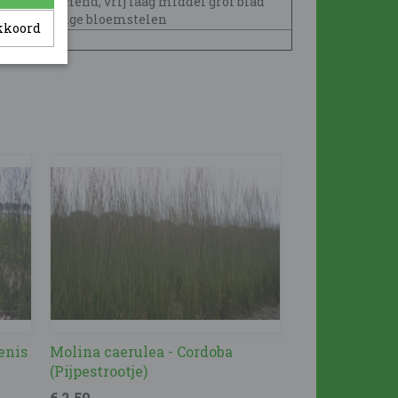
Polvormend, vrij laag middel grof blad
met lange bloemstelen
akkoord
enis
Molina caerulea - Cordoba
(Pijpestrootje)
€ 2,50