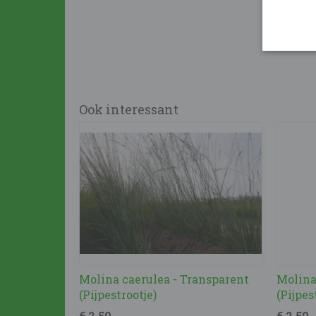
Ook interessant
Molina caerulea - Transparent
Molina
(Pijpestrootje)
(Pijpes
€ 2,50
€ 2,50