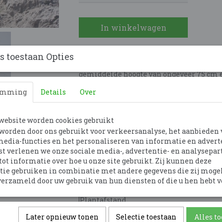
In winkelwagen
Molinia caerulea Poul Petersen, ook wel b
s toestaan Opties
dat een aantrekkelijke aanvulling vormt
gemiddelde hoogte van ongeveer 75 cm en
Het smalle, groene blad heeft een sierli
emming
Details
Over
rechtop blijft staan, zelfs in de winter,
aantrekkelijk blijft. De bloei vindt pla
donkerbruine bloeiaren die een mooie aa
website worden cookies gebruikt
gedijt goed in zowel zon als halfschadu
worden door ons gebruikt voor verkeersanalyse, het aanbieden
het een uitstekende keuze is voor zowel 
media-functies en het personaliseren van informatie en advert
voor het creëren van een natuurlijke sfee
t verlenen we onze sociale media-, advertentie- en analysepar
Bladkleur
tot informatie over hoe u onze site gebruikt. Zij kunnen deze
Standplaats
ie gebruiken in combinatie met andere gegevens die zij moge
Bloeitijd
erzameld door uw gebruik van hun diensten of die u hen hebt v
Planthoogte
Plantafstand
Bloeivorm
Later opnieuw tonen
Selectie toestaan
Alles t