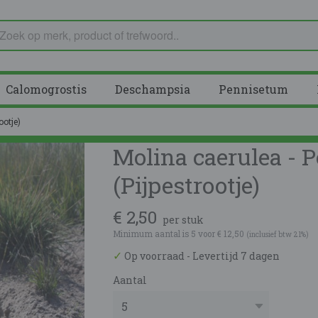
Calomogrostis
Deschampsia
Pennisetum
ootje)
Molina caerulea - P
(Pijpestrootje)
€ 2,50
per stuk
Minimum aantal is 5 voor
€ 12,50
(inclusief btw 21%)
✓
Op voorraad
- Levertijd 7 dagen
Aantal