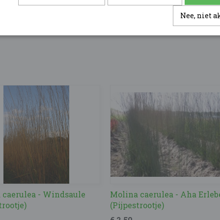
Groeiwijze
Nee, niet 
Verpakt per 5 stuks
 caerulea - Windsaule
Molina caerulea - Aha Erleb
trootje)
(Pijpestrootje)
€ 2,50