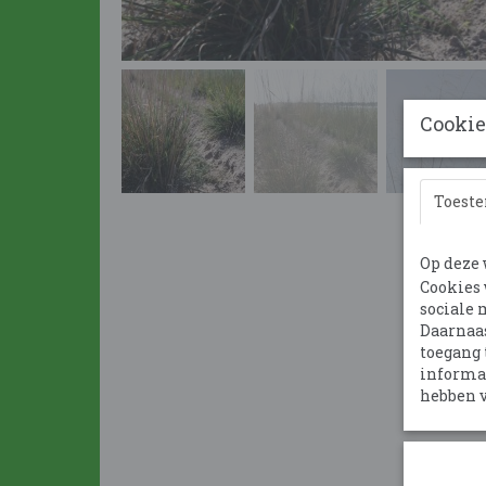
Cookie
Toest
Op deze 
Cookies 
sociale 
Daarnaas
toegang 
informat
hebben v