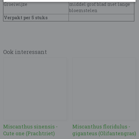
Groeiwijze
middel grof blad met lange
bloemstelen
Verpakt per 5 stuks
Ook interessant
Miscanthus sinensis -
Miscanthus floridulus -
Cute one (Prachtriet)
giganteus (Olifantengras)