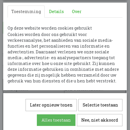
Toestemming
Details
Over
In winkelwagen
Op deze website worden cookies gebruikt
Cookies worden door ons gebruikt voor
verkeersanalyse, het aanbieden van sociale media-
Miscanthus sinensis 'Yaku Yima' is een siergras dat een
functies en het personaliseren van informatie en
hoogte bereikt van 120-150 cm. Het heeft smalle, groene
advertenties. Daarnaast verlenen we onze sociale
bladeren en produceert van augustus tot oktober elegante,
media-, advertentie- en analysepartners toegang tot
zilverwitte pluimen. Dit winterharde gras is ideaal voor
informatie over hoe u onze site gebruikt. Zij kunnen
borders en tuinen, en voegt een luchtig en verfijnd effect toe
deze informatie gebruiken in combinatie met andere
aan uw buitenruimte.
gegevens die zij mogelijk hebben verzameld door uw
gebruik van hun diensten of die u hen hebt verstrekt.
Bladkleur
Groen
Standplaats
Zon & Halfschaduw
Bloeitijd
Augustus - Oktober
Planthoogte
120 cm - 150 cm
Later opnieuw tonen
Selectie toestaan
Plantafstand
5 per m²
Opstaande zilverkleurige
Bloeivorm
Alles toestaan
Nee, niet akkoord
pluim
Polvormend, vrij laag