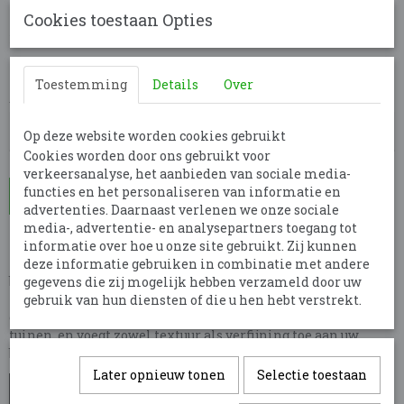
€ 3,00
Cookies toestaan Opties
per stuk
Minimum aantal is 5 voor
€ 15,00
(inclusief btw 21%)
✓
Op voorraad
- Levertijd 7 dagen
Toestemming
Details
Over
Aantal
Op deze website worden cookies gebruikt
Cookies worden door ons gebruikt voor
verkeersanalyse, het aanbieden van sociale media-
functies en het personaliseren van informatie en
In winkelwagen
advertenties. Daarnaast verlenen we onze sociale
media-, advertentie- en analysepartners toegang tot
Miscanthus sinensis 'Rotsilber' is een siergras dat een
informatie over hoe u onze site gebruikt. Zij kunnen
hoogte bereikt van 150-180 cm. Het heeft smalle, groene
deze informatie gebruiken in combinatie met andere
bladeren en produceert van augustus tot oktober sierlijke,
gegevens die zij mogelijk hebben verzameld door uw
zilverwitte pluimen die een elegant en luchtig effect
gebruik van hun diensten of die u hen hebt verstrekt.
creëren. Dit winterharde gras is ideaal voor borders en
tuinen, en voegt zowel textuur als verfijning toe aan uw
buitenruimte.
Later opnieuw tonen
Selectie toestaan
Bladkleur
Groen