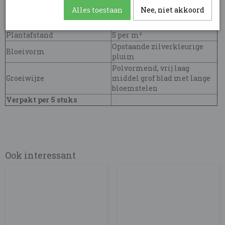
Standplaats
Zon & Halfschaduw
Alles toestaan
Nee, niet akkoord
Bloeitijd
Augustus - Oktober
Planthoogte
150 cm - 180 cm
Plantafstand
5 per m²
Opstaande zilverkleurige
Bloeivorm
pluim
Polvormend, vrij laag
Groeiwijze
middel grof blad met lange
bloemstelen
Verpakt per 5 stuks
Ook interessant