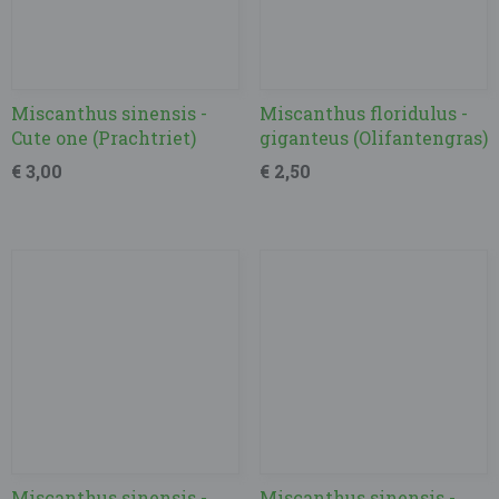
Miscanthus sinensis -
Miscanthus floridulus -
Cute one (Prachtriet)
giganteus (Olifantengras)
€ 3,00
€ 2,50
Miscanthus sinensis -
Miscanthus sinensis -