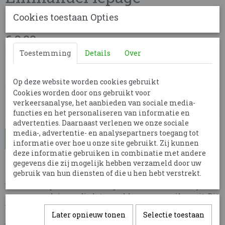
(Prachtriet)
Cookies toestaan Opties
€ 3,00
per stuk
Minimum aantal is 5 voor
€ 15,00
Toestemming
Details
(inclusief btw 21%)
Over
✓
Op voorraad
- Levertijd 7 dagen
Op deze website worden cookies gebruikt
Aantal
Cookies worden door ons gebruikt voor
verkeersanalyse, het aanbieden van sociale media-
functies en het personaliseren van informatie en
advertenties. Daarnaast verlenen we onze sociale
media-, advertentie- en analysepartners toegang tot
In winkelwagen
informatie over hoe u onze site gebruikt. Zij kunnen
deze informatie gebruiken in combinatie met andere
gegevens die zij mogelijk hebben verzameld door uw
Miscanthus sinensis 'Emanuelle Lapage' is een siergras dat
gebruik van hun diensten of die u hen hebt verstrekt.
een hoogte bereikt van 150-180 cm. Het heeft smalle, groene
bladeren en produceert van augustus tot oktober sierlijke,
purperroze pluimen die later verkleuren naar zilverwit. Dit
winterharde gras is perfect voor borders en grotere tuinen
Later opnieuw tonen
Selectie toestaan
en voegt een elegante en luchtige uitstraling toe aan uw