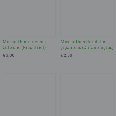
Miscanthus sinensis -
Miscanthus floridulus -
Cute one (Prachtriet)
giganteus (Olifantengras)
€ 3,00
€ 2,50