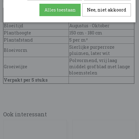
buitenruimte.
Alles toestaan
Nee, niet akkoord
Bladkleur
Groen
Standplaats
Zon & Halfschaduw
Bloeitijd
Augustus - Oktober
Planthoogte
150 cm - 180 cm
Plantafstand
5 per m²
Sierlijke purperroze
Bloeivorm
pluimen, later wit
Polvormend, vrij laag
Groeiwijze
middel grof blad met lange
bloemstelen
Verpakt per 5 stuks
Ook interessant