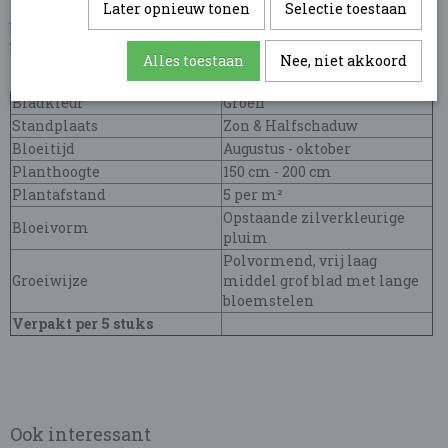
later naar stro-wit. Dit siergras heeft smalle, gebogen
Later opnieuw tonen
Selectie toestaan
bladeren en kan tot 200 cm hoog worden. Ideaal voor grotere
borders of als solitair in de tuin, het is winterhard en groeit
Alles toestaan
Nee, niet akkoord
het best op een zonnige plek met goed doorlatende grond.
Bladkleur
Groen
Standplaats
Zon & Halfschaduw
Bloeitijd
Augustus - oktober
Planthoogte
150 cm - 200 cm
Plantafstand
5 per m²
Opstaande zilverkleurige
Bloeivorm
pluim
Polvormend, vrij laag
Groeiwijze
middel grof blad met lange
bloemstelen
Verpakt per 5 stuks
Ook interessant