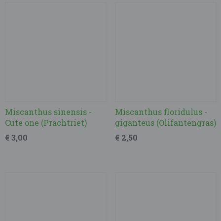
Miscanthus sinensis -
Miscanthus floridulus -
Cute one (Prachtriet)
giganteus (Olifantengras)
€ 3,00
€ 2,50