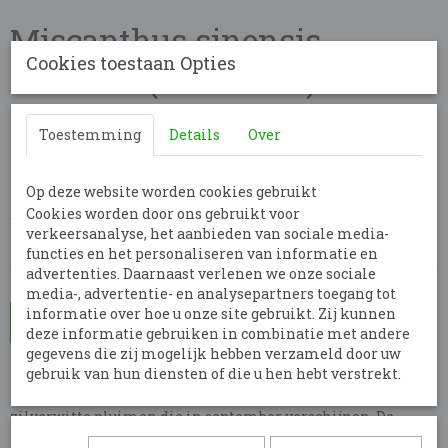
Miscanthus sinensis -
Cookies toestaan Opties
Kaskade (Prachtriet)
€ 3,00
per stuk
Toestemming
Details
Over
Minimum aantal is 5 voor
€ 15,00
(inclusief btw 21%)
✓
Op voorraad
- Levertijd 7 dagen
Op deze website worden cookies gebruikt
Aantal
Cookies worden door ons gebruikt voor
verkeersanalyse, het aanbieden van sociale media-
functies en het personaliseren van informatie en
advertenties. Daarnaast verlenen we onze sociale
media-, advertentie- en analysepartners toegang tot
informatie over hoe u onze site gebruikt. Zij kunnen
In winkelwagen
deze informatie gebruiken in combinatie met andere
gegevens die zij mogelijk hebben verzameld door uw
gebruik van hun diensten of die u hen hebt verstrekt.
Miscanthus sinensis 'Kaskade' is een hoog siergras met een
polvormende groeiwijze en sierlijke, overhangende
zilverwitte pluimen die in september verschijnen. De
pluimen hebben bij aanvang een roze tint en verkleuren